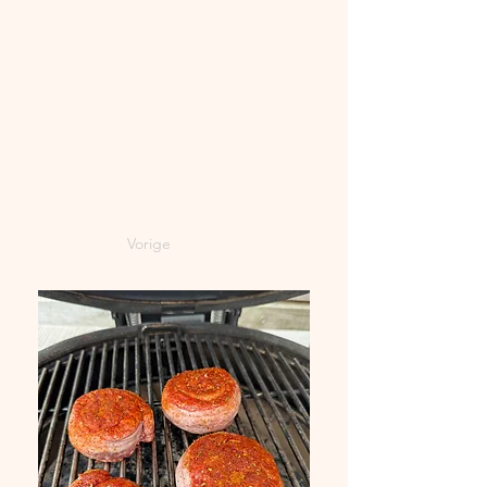
Amerikaanse stijl IPA met uitgesproken 
citrus- en dennenhoppen, een licht 
moutige basis en een frisse, droge 
afdronk. Deze eigenschappen maken ‘m 
ideaal bij een robuust gerecht als 
pinwheels van gehakt, spek en BBQ-
saus. 
Vorige