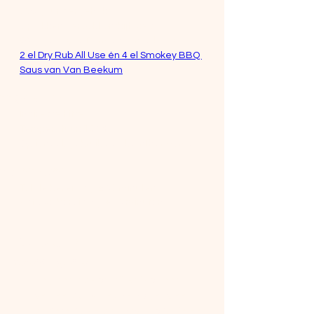
750 g rundergehakt
8 plakken gerookt ontbijtspek
50 g geraspte Parmezaanse kaas
2 el Dry Rub All Use én 4 el Smokey BBQ 
Saus van Van Beekum
BBQ-instellingen
Indirecte hitte
Temperatuur: 150°C
Optioneel: gebruik een kernthermometer
Bereidingstijd
Totale bereiding: ± 60 minuten
Actieve bereiding: ± 20 minuten
Bereiding
Bereidingswijze
Leg een plak ontbijtspijk op een 
serveerplank. Leg vervolgens een 
andere plak eraan vast, zodat je een 