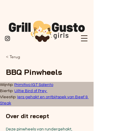
< Terug
BBQ Pinwheels
Wijntip: 
Primitivo IGT Salento
Biertip: 
Uiltje Bird of Prey 
Vleestip: 
Iers gehakt en ontbijtspek van Beef & 
Steak
Over dit recept
Deze pinwheels van rundergehakt,