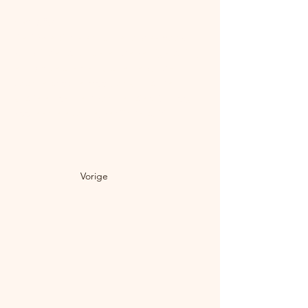
BierSpijs:
De frisse citrus en lichte tarwesmaak 
van witbier balanceren de vettige paling 
en romige crème fraîche, terwijl de 
zachte brioche mooi aansluit bij de 
subtiele zoetheid van het bier. Dit zorgt 
voor een elegante, verfijnde pairing!
Vorige