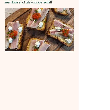
een borrel of als voorgerecht!
Ingrediënten
Dit recept is voor 6 personen.
6 plakken Brioche brood
150 gram paling
Crème fraîche (uit een spuitzak)
6 theelepels zalmeitjes
Verse bieslook, fijngehakt (voor garnering)
Bereidingstijd: 
10 minuten