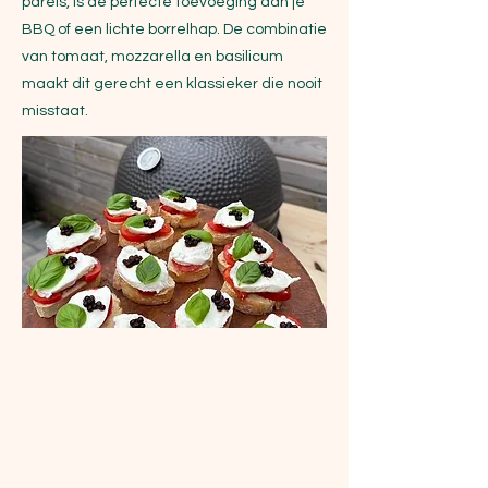
parels, is de perfecte toevoeging aan je
BBQ of een lichte borrelhap. De combinatie
van tomaat, mozzarella en basilicum
maakt dit gerecht een klassieker die nooit
misstaat.
Ingrediënten
Dit recept is voor 6 personen. 
1 afbak stokbrood
Olijfolie
2 tomaten