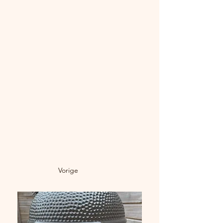
compleet maakt.
Licht en lekker: Dit borrelhapje is 
ideaal voor een zomerse BBQ of als 
lichte snack.
Snel en eenvoudig: Binnen een paar 
minuten heb je een verfijnde snack 
die indruk maakt.
Tip:
Voeg voor een extra touch wat extra 
basilicum en een scheutje olijfolie toe net 
voor het serveren!
Vorige