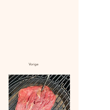
rijke, sappige vlees. De moutsmaak van 
de IPA sluit goed aan bij de gegrilde korst 
van de bavette, terwijl de citrus- en 
hoparoma’s helpen om de vetten in het 
vlees te balanceren. Dit zorgt voor een 
frisse, smaakvolle tegenhanger die de 
volle umami-smaak van de bavette nog 
beter naar voren brengt.
Vorige