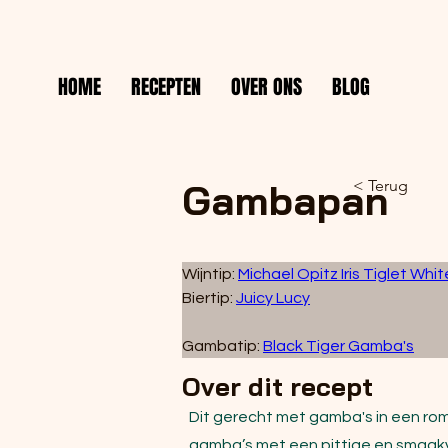
HOME
RECEPTEN
OVER ONS
BLOG
Gambapan
< Terug
Wijntip: 
Michael Opitz Iris Tiglet Whit
Biertip: 
Juicy Lucy
Gambatip: 
Black Tiger Gamba's
Over dit recept
Dit gerecht met gamba's in een rom
gamba’s met een pittige en smaakvo