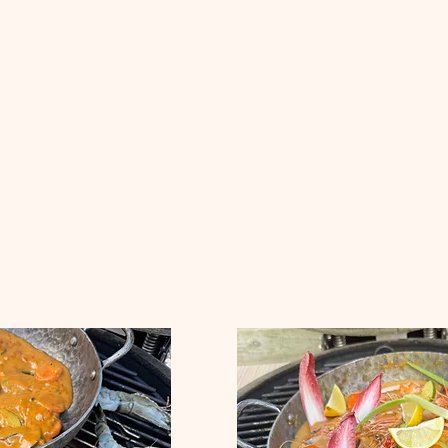
unieke karakter zit ook in deze Iris Tiglet White, een blend van Cha
enland, Oostenrijk.
 Echt een parel van een wijn die perfect de balans bewaard tussen
at zuurtje bokst op tegen de Oosterse smaken in de gambapan, terw
 de gamba’s. De aroma’s van geel fruit en een eikenhout maken 
 van Juicy Lucy verzachten de pittigheid van de gambapan, terwijl 
frissend contrast zorgt.