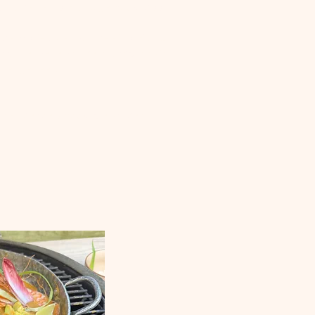
rdonnay en Pinot Blanc gemaakt door 
 de mooie zuren van de Pinot Blanc 
ijl het vetje van de chardonnay in 
het geheel af.
het bier de smaakvolle kruiden in 