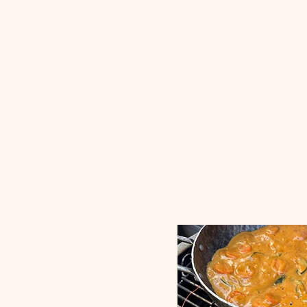
De iris van ieder mens is uniek. Dat 
wijnkunstenaar Michael Opitz uit Burg
Zo gelaagd en spannend en toch fris.
en het botertje van de Chardonnay. D
je mond samensmelt met de smaak van
BierSpijs:
De fruitige hoparoma’s en romige body
het gerecht versterkt en voor een ver