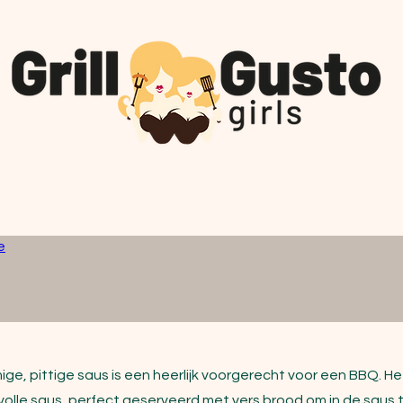
e
ige, pittige saus is een heerlijk voorgerecht voor een BBQ. 
lle saus, perfect geserveerd met vers brood om in de saus t