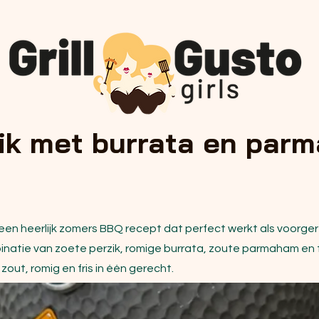
zik met burrata en par
een heerlijk zomers BBQ recept dat perfect werkt als voorger
atie van zoete perzik, romige burrata, zoute parmaham en fr
out, romig en fris in één gerecht.