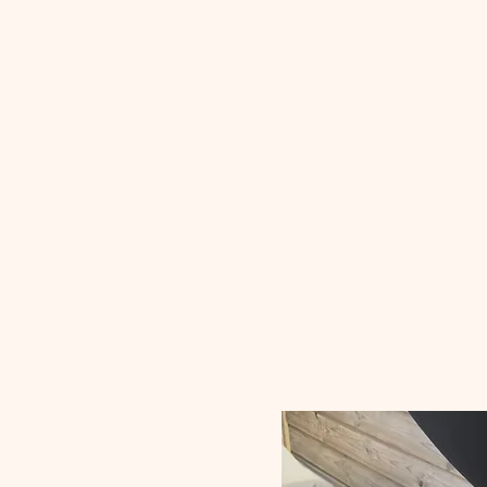
Stel de BBQ in op indirecte hitt
Snijd de perziken doormidden en v
Leg de perziken met de snijkant 
Grill de perziken ongeveer 5 minu
Draai ze om en grill nog ongevee
Haal de perziken van de BBQ.
Verdeel wat burrata over de war
Leg er een stukje parmaham op.
Maak af met basilicumblaadjes e
Besprenkel als laatste met een b
Serveer direct.