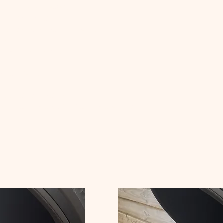
e van ongeveer 160°C.
erwijder de pit.
naar beneden op het rooster.
ten.
r 2 minuten verder.
me perziken.
n wat pijnboompitten.
eetje balsamicoazijn of balsamicostroop.