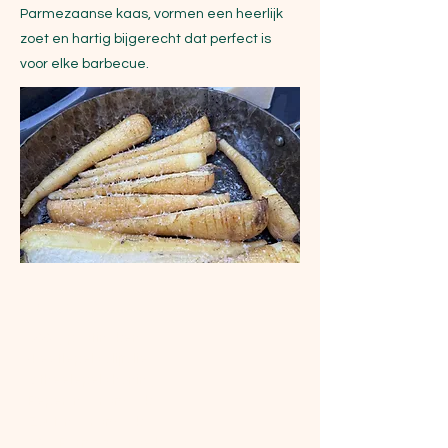
Parmezaanse kaas, vormen een heerlijk
zoet en hartig bijgerecht dat perfect is
voor elke barbecue.
Ingrediënten
800 g pastinaken
4 eetlepels olijfolie
3 theelepels honing
Peper, naar smaak
Zout, naar smaak
60 g Parmezaanse kaas