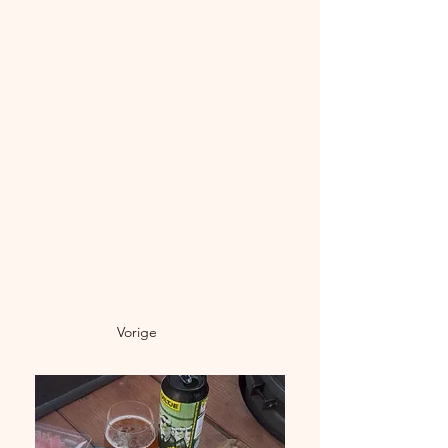
Bestrooi licht met de dry rub.
Wikkel elke champignon in met een 
plak ontbijtspek.
Leg de gevulde champignons op de 
BBQ.
Gaar ze 15–20 minuten indirect met 
gesloten deksel.
Haal van de BBQ zodra het spek 
knapperig is en de mozzarella 
gesmolten.
Serveer direct.
Vorige