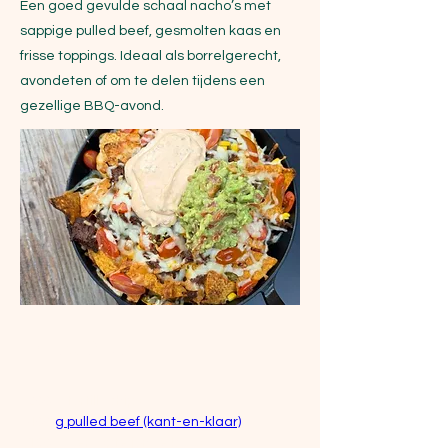
Een goed gevulde schaal nacho’s met
sappige pulled beef, gesmolten kaas en
frisse toppings. Ideaal als borrelgerecht,
avondeten of om te delen tijdens een
gezellige BBQ-avond.
Ingrediënten
200 g tortillachips
400 
g pulled beef (kant-en-klaar)
150 g geraspte jonge kaas