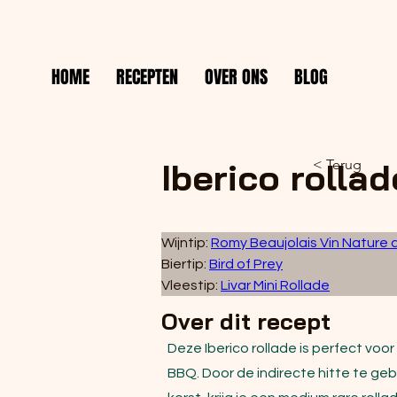
HOME
RECEPTEN
OVER ONS
BLOG
Iberico rollad
< Terug
Wijntip: 
Romy Beaujolais Vin Nature 
Biertip: 
Bird of Prey
Vleestip: 
Livar Mini Rollade
Over dit recept
Deze Iberico rollade is perfect voo
BBQ. Door de indirecte hitte te geb