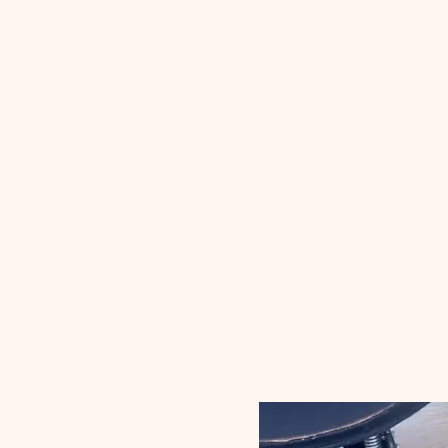
Bereiding
Zet de Kamado BBQ aan en stel d
Leg de Iberico rollade op het ro
uur duren, afhankelijk van de gro
Haal de rollade van de Kamado en
Plaats de rollade weer op de BBQ
Haal de rollade van de BBQ en la
Waarom dit recept speciaal is:
Door de Iberico rollade eerst langzaam
hitte zorgt voor een mooie, krokante k
van de Kamado BBQ te benutten voor