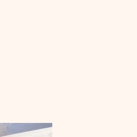
e temperatuur in op 150°C voor indirecte garing.
oster en laat deze langzaam garen totdat de kerntemperatuur 50°C be
otte van de rollade.
 zet de BBQ klaar voor directe hitte door de temperatuur op te vo
 en grill deze gedurende 5-10 minuten, tot de kerntemperatuur 57°
at deze even rusten voordat je hem aansnijdt.
 te garen met indirecte hitte, blijft het vlees sappig en vol van sm
orst, terwijl het vlees medium rare blijft. Dit BBQ recept is de per
 een indrukwekkend en smaakvol gerecht.