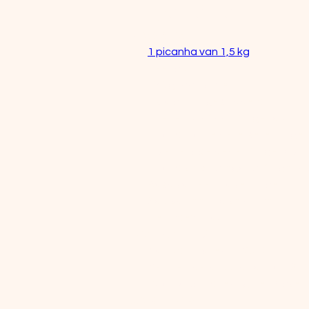
Ingrediënten
Ingrediënten
1 picanha van 1,5 kg
Zeezout
150 g roomboter
1 sjalot, fijn gesnipperd
2 tenen knoflook, fijngehakt
1 hand platte peterselie, fijnge
1 kleine rode peper, fijngehakt
1 hand verse oregano, fijngeha
Rasp van een halve citroen
Sap van een halve citroen
1 el rodewijnazijn
Instellingen BBQ
Kamado indirect: 130°C
Kerntemperatuur picanha: 48°C
Daarna kort direct grillen boven
Bereidingstijd