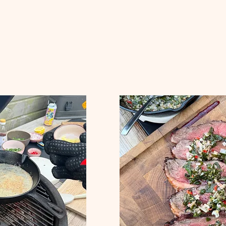
en goed samenkomen, maar laat de kruiden mooi fris blijven.
, altijd tegen de draad in.
aus royaal over het vlees en serveer direct.