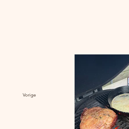
Verwarm alles kort zodat de smak
Snijd de picanha in dunne plakken
Lepel de warme chimichurri-boters
Vorige