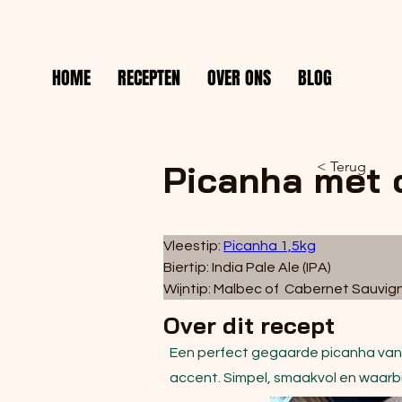
HOME
RECEPTEN
OVER ONS
BLOG
Picanha met 
< Terug
Vleestip: 
Picanha 1,5kg
Biertip: India Pale Ale (IPA) 
Wijntip: Malbec of  Cabernet Sauvig
Over dit recept
Een perfect gegaarde picanha van d
accent. Simpel, smaakvol en waarbi