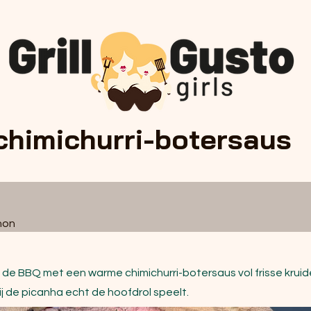
chimichurri-botersaus
non 
e BBQ met een warme chimichurri-botersaus vol frisse kruiden
j de picanha echt de hoofdrol speelt.