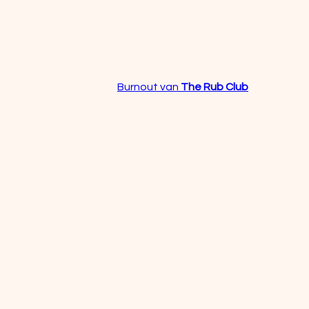
pel
)
beeld een BBQ rub zoals 
Burnout van 
The Rub Club
)
en-klaar, wij gebruikten kant-en-klare)
e smaak)
ookblokje voor extra rokerigheid)