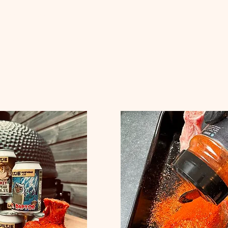
is:
upermals vlees
.
siroop
 en 
BBQ saus
 zorgt voor een heerlijke balans van 
zoet
, 
pittig
 
e maken, maar maakt zeker indruk op je gasten.