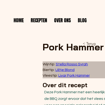
HOME
RECEPTEN
OVER ONS
BLOG
Pork Hammer
< Terug
Wijntip: 
Stella Rosso Syrah
Biertip: 
Uiltje Blond
Vleestip: 
Livar Pork Hammer
Over dit recept
Deze Pork Hammer met een heerlijk
de BBQ zorgt ervoor dat het vlees s