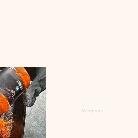
en 
rokerig
.
Volgende