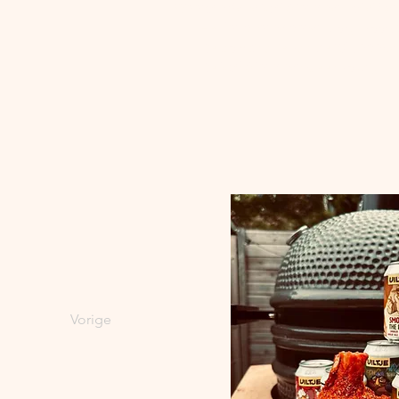
Waarom deze Pork Hammer zo lekker 
Het 
langzame garen
 zorgt voor 
s
De combinatie van de 
rub
, 
agave 
De 
Pork Hammer
 is eenvoudig t
Vorige