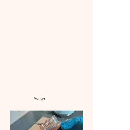
fijn gaat het met rood fruit in deze 
Italiaan. Ook een top wijn voor 
traditionele pasta Bolognese of Lasagne 
trouwens
BierSpijs:
De hoppige en fruitige smaken van Bird 
of Prey snijden door de rijke, vette 
smaken van short ribs, terwijl de lichte 
bitterheid van het bier de intensiteit van 
het vlees in balans brengt en de 
smaakbeleving verfrissend houdt.
Vorige