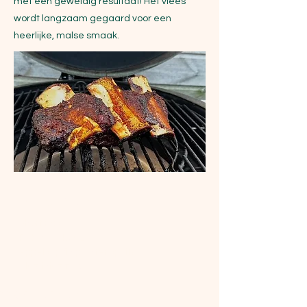
met een geweldig resultaat! Het vlees
wordt langzaam gegaard voor een
heerlijke, malse smaak.
Ingrediënten
Short ribs 
Rub naar keuze
Appelsap (in plantenspuit)
Aluminiumfolie
BBQ-instellingen: