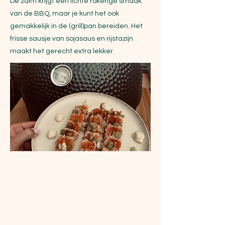
De zalm krijgt een lichte rokerige smaak
van de BBQ, maar je kunt het ook
gemakkelijk in de (grill)pan bereiden. Het
frisse sausje van sojasaus en rijstazijn
maakt het gerecht extra lekker.
Ingrediënten
Dit is een voorgerecht voor 2 personen. 
2 zalmfilets 
Wit sesamzaad
2 teentjes knoflook