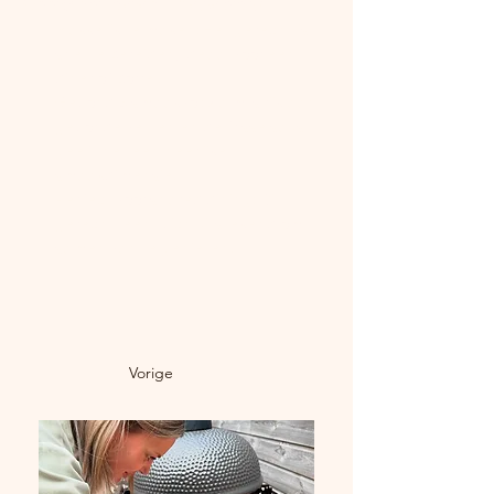
Waarom dit gerecht Geweldig is:
Makkelijk te maken: Het gerecht is 
snel te bereiden, ideaal voor een 
diner of borrel.
Gezond & smaakvol: Zalm is rijk aan 
gezonde vetten en de frisse saus 
geeft het een heerlijke 
smaakdimensie.
Perfect voor shared dining: Dit 
gerecht leent zich uitstekend om 
samen van te genieten.
Vorige