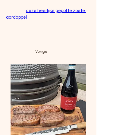
Serveertip om bij de entrecote te 
serveren: 
deze heerlijke gepofte zoete 
aardappel
Vorige