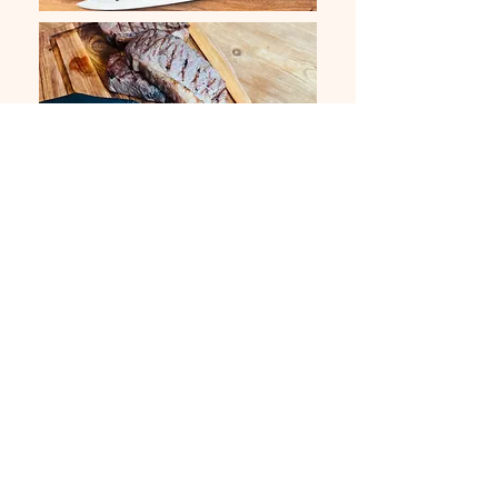
Volgende
Contactgegevens
info@grillgustogirls.com
+31 6 34 00 61 93