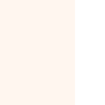
BBQ-instellingen
Indirect garen: 140 °C
Afgrillen: 250 °C directe hitte
Bereidingstijd
Voorbereiding: 10 minuten
Indirect garen: ± 20 minuten (afhankelijk van 
de dikte)
Rusttijd: 5 minuten
Afgrillen: 2-3 minuten
Bereiding
Haal de entrecotes uit de koelkast 
en laat op kamertemperatuur 
komen (ong 30-40 min van te voren)
Maak de BBQ gereed voor indirecte 
hitte op 140 °C
Dep de entrecotes droog met 
keukenpapier